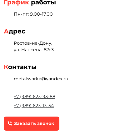
График
работы
Пн-пт: 9.00-17.00
А
дрес
Ростов-на-Дону,
ул. Нансена, 87с3
К
онтакты
metalsvarka@yandex.ru
+7 (989) 623-93-88
+7 (989) 623-13-54
Заказать звонок