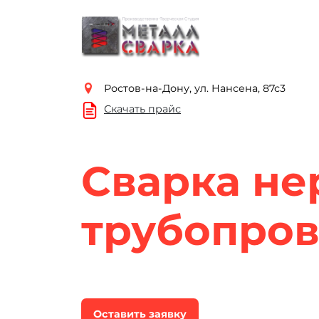
Ростов-на-Дону, ул. Нансена, 87с3
Скачать прайс
Сварка н
трубопро
Оставить заявку