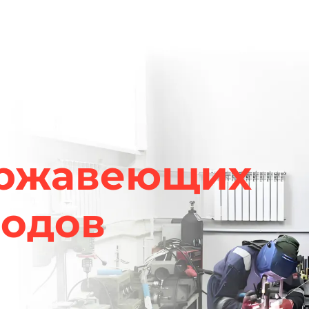
ержавеющих
водов