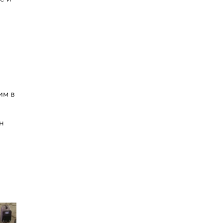
им в
н